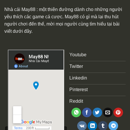
Nhà cái May88
: một thiên đường dành cho những người
yêu thích các game cá cược. May88 có gì mà lại thu hút
người chơi đến thế, mời mọi người cùng tìm hiểu tại bài
viết dưới đây.
Youtube
Twitter
Linkedin
Pinterest
Reddit