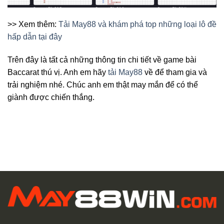
>> Xem thêm:
Tải May88 và khám phá top những loại lô đề
hấp dẫn tại đây
Trên đây là tất cả những thông tin chi tiết về game bài
Baccarat thú vị. Anh em hãy
tải May88
về để tham gia và
trải nghiệm nhé. Chúc anh em thật may mắn để có thể
giành được chiến thắng.