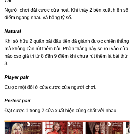
Tie
Người chơi đặt cược cửa hoà. Khi thấy 2 bên xuất hiện số
điểm ngang nhau và bằng tỷ số.
Natural
Khi sở hữu 2 quân bài đầu tiên đã giành được chiến thắng
mà không cần rút thêm bài. Phần thắng này sẽ rơi vào cửa
nào cso giá trị từ 8 đến 9 điểm khi chưa rút thêm lá bài thứ
3.
Player pair
Cược một đôi ở cửa cược cửa người chơi.
Perfect pair
Đặt cược 1 trong 2 cửa xuất hiện cùng chất với nhau.