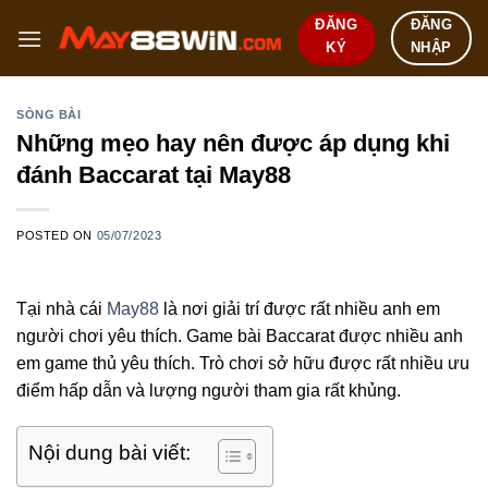
Bỏ
ĐĂNG
ĐĂNG
qua
KÝ
NHẬP
nội
dung
SÒNG BÀI
Những mẹo hay nên được áp dụng khi
đánh Baccarat tại May88
POSTED ON
05/07/2023
Tại nhà cái
May88
là nơi giải trí được rất nhiều anh em
người chơi yêu thích. Game bài Baccarat được nhiều anh
em game thủ yêu thích. Trò chơi sở hữu được rất nhiều ưu
điểm hấp dẫn và lượng người tham gia rất khủng.
Nội dung bài viết: