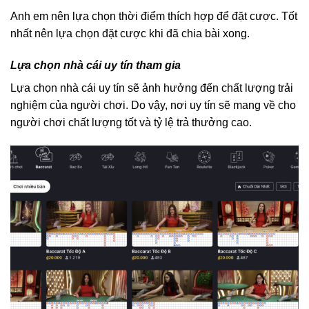
Anh em nên lựa chọn thời điểm thích hợp để đặt cược. Tốt
nhất nên lựa chọn đặt cược khi đã chia bài xong.
Lựa chọn nhà cái uy tín tham gia
Lựa chọn nhà cái uy tín sẽ ảnh hưởng đến chất lượng trải
nghiệm của người chơi. Do vậy, nơi uy tín sẽ mang về cho
người chơi chất lượng tốt và tỷ lệ trả thưởng cao.