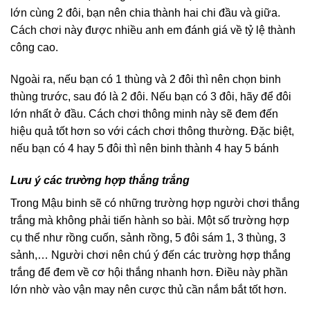
lớn cùng 2 đôi, bạn nên chia thành hai chi đầu và giữa.
Cách chơi này được nhiều anh em đánh giá về tỷ lệ thành
công cao.
Ngoài ra, nếu bạn có 1 thùng và 2 đôi thì nên chọn binh
thùng trước, sau đó là 2 đôi. Nếu bạn có 3 đôi, hãy để đôi
lớn nhất ở đầu. Cách chơi thông minh này sẽ đem đến
hiệu quả tốt hơn so với cách chơi thông thường. Đặc biệt,
nếu bạn có 4 hay 5 đôi thì nên binh thành 4 hay 5 bánh
Lưu ý các trường hợp thắng trắng
Trong Mậu binh sẽ có những trường hợp người chơi thắng
trắng mà không phải tiến hành so bài. Một số trường hợp
cụ thể như rồng cuốn, sảnh rồng, 5 đôi sám 1, 3 thùng, 3
sảnh,… Người chơi nên chú ý đến các trường hợp thắng
trắng để đem về cơ hội thắng nhanh hơn. Điều này phần
lớn nhờ vào vận may nên cược thủ cần nắm bắt tốt hơn.