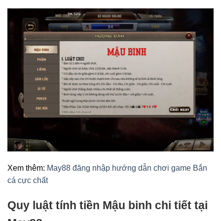
Xem thêm:
May88 đăng nhập hướng dẫn chơi game Bắn
cá cực chất
Quy luật tính tiền Mậu binh chi tiết tại