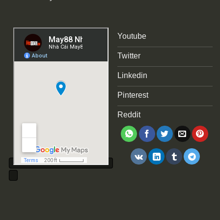
Youtube
Twitter
Linkedin
Pinterest
Reddit