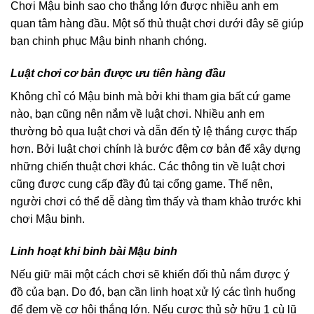
Chơi Mậu binh sao cho thắng lớn được nhiều anh em
quan tâm hàng đầu. Một số thủ thuật chơi dưới đây sẽ giúp
bạn chinh phục Mậu binh nhanh chóng.
Luật chơi cơ bản được ưu tiên hàng đầu
Không chỉ có Mậu binh mà bởi khi tham gia bất cứ game
nào, bạn cũng nên nắm về luật chơi. Nhiều anh em
thường bỏ qua luật chơi và dẫn đến tỷ lệ thắng cược thấp
hơn. Bởi luật chơi chính là bước đệm cơ bản để xây dựng
những chiến thuật chơi khác. Các thông tin về luật chơi
cũng được cung cấp đầy đủ tại cổng game. Thế nên,
người chơi có thể dễ dàng tìm thấy và tham khảo trước khi
chơi Mậu binh.
Linh hoạt khi binh bài Mậu binh
Nếu giữ mãi một cách chơi sẽ khiến đối thủ nắm được ý
đồ của bạn. Do đó, bạn cần linh hoạt xử lý các tình huống
để đem về cơ hội thắng lớn. Nếu cược thủ sở hữu 1 cù lũ