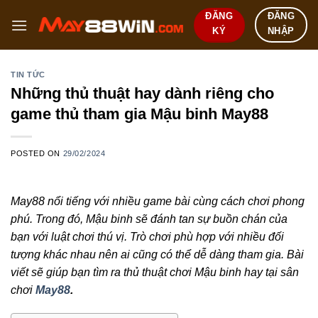
Bỏ
ĐĂNG
ĐĂNG
qua
KÝ
NHẬP
nội
dung
TIN TỨC
Những thủ thuật hay dành riêng cho
game thủ tham gia Mậu binh May88
POSTED ON
29/02/2024
May88 nổi tiếng với nhiều game bài cùng cách chơi phong
phú. Trong đó, Mậu binh sẽ đánh tan sự buồn chán của
bạn với luật chơi thú vị. Trò chơi phù hợp với nhiều đối
tượng khác nhau nên ai cũng có thể dễ dàng tham gia. Bài
viết sẽ giúp bạn tìm ra thủ thuật chơi Mậu binh hay tại sân
chơi
May88
.