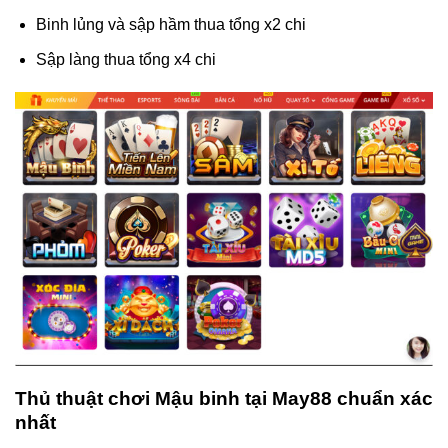
Binh lủng và sập hầm thua tổng x2 chi
Sập làng thua tổng x4 chi
Thủ thuật chơi Mậu binh tại May88 chuẩn xác
nhất