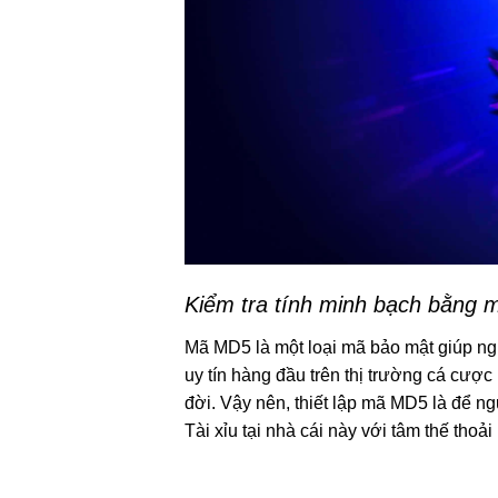
Kiểm tra tính minh bạch bằng
Mã MD5 là một loại mã bảo mật giúp ngư
uy tín hàng đầu trên thị trường cá cược
đời. Vậy nên, thiết lập mã MD5 là để n
Tài xỉu tại nhà cái này với tâm thế thoải