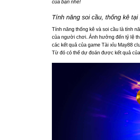
của bạn nhé!
Tính năng soi cầu, thống kê tạ
Tính năng thống kê và soi cầu là tính nă
của người chơi. Ảnh hưởng đến tỷ lệ th
các kết quả của game Tài xỉu May88 clu
Từ đó có thể dự đoán được kết quả của 