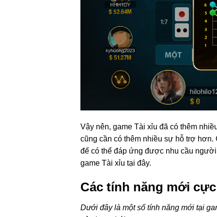
Vậy nên, game Tài xỉu đã có thêm nhiều 
cũng cần có thêm nhiều sự hỗ trợ hơn. G
để có thể đáp ứng được nhu cầu người c
game Tài xỉu tại đây.
Các tính năng mới cực
Dưới đây là một số tính năng mới tại ga