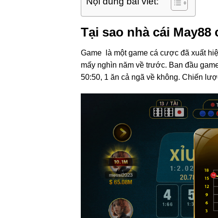
Nội dung bài viết:
Tại sao nhà cái May88 
Game là một game cá cược đã xuất hiện 
mấy nghìn năm về trước. Ban đầu game T
50:50, 1 ăn cả ngã về không. Chiến lược