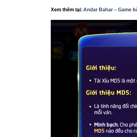
Xem thêm tại:
Andar Bahar – Game bà