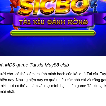
 mã MD5 game Tài xỉu May88 club
ời chơi có thể kiểm tra tính minh bạch của kết quả Tài xỉu. Tu
 hiện nay. Nhưng hiện nay có quá nhiều các nhà cái và cổng gam
gười chơi có thể an tâm vào sự minh bạch của game Tài xỉu tại
 mái nhất.