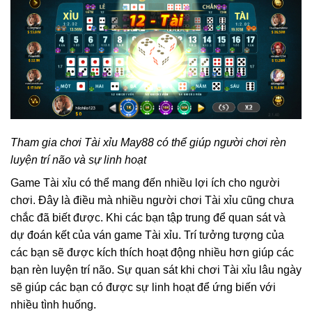
Tham gia chơi Tài xỉu May88 có thể giúp người chơi rèn
luyện trí não và sự linh hoạt
Game Tài xỉu có thể mang đến nhiều lợi ích cho người
chơi. Đây là điều mà nhiều người chơi Tài xỉu cũng chưa
chắc đã biết được. Khi các bạn tập trung để quan sát và
dự đoán kết của ván game Tài xỉu. Trí tưởng tượng của
các bạn sẽ được kích thích hoạt động nhiều hơn giúp các
bạn rèn luyện trí não. Sự quan sát khi chơi Tài xỉu lâu ngày
sẽ giúp các bạn có được sự linh hoạt để ứng biến với
nhiều tình huống.