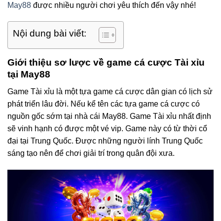
May88
được nhiều người chơi yêu thích đến vậy nhé!
Nội dung bài viết:
Giới thiệu sơ lược về game cá cược Tài xỉu
tại May88
Game Tài xỉu là một tựa game cá cược dân gian có lịch sử
phát triển lâu đời. Nếu kể tên các tựa game cá cược có
nguồn gốc sớm tại nhà cái May88. Game Tài xỉu nhất định
sẽ vinh hạnh có được một vé vip. Game này có từ thời cổ
đại tại Trung Quốc. Được những người lính Trung Quốc
sáng tạo nên để chơi giải trí trong quân đội xưa.