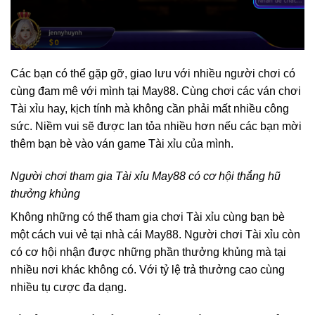
Các bạn có thể gặp gỡ, giao lưu với nhiều người chơi có
cùng đam mê với mình tại May88. Cùng chơi các ván chơi
Tài xỉu hay, kịch tính mà không cần phải mất nhiều công
sức. Niềm vui sẽ được lan tỏa nhiều hơn nếu các bạn mời
thêm bạn bè vào ván game Tài xỉu của mình.
Người chơi tham gia Tài xỉu May88 có cơ hội thắng hũ
thưởng khủng
Không những có thể tham gia chơi Tài xỉu cùng bạn bè
một cách vui vẻ tại nhà cái May88. Người chơi Tài xỉu còn
có cơ hội nhận được những phần thưởng khủng mà tại
nhiều nơi khác không có. Với tỷ lệ trả thưởng cao cùng
nhiều tụ cược đa dạng.