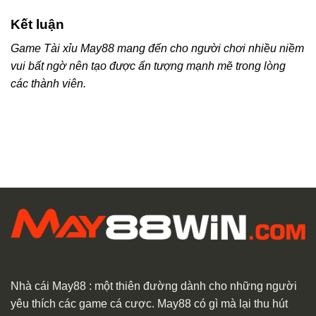
Kết luận
Game Tài xỉu May88 mang đến cho người chơi nhiều niềm
vui bất ngờ nên tạo được ấn tượng mạnh mẽ trong lòng
các thành viên.
Nhà cái May88
: một thiên đường dành cho những người
yêu thích các game cá cược. May88 có gì mà lại thu hút