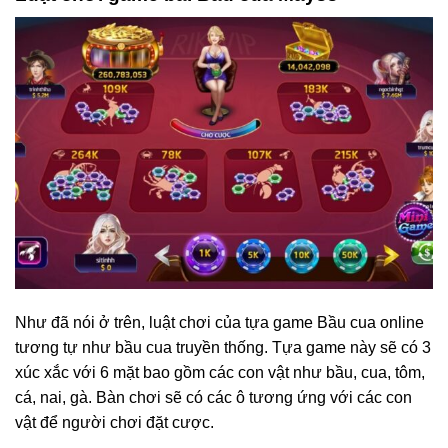
Như đã nói ở trên, luật chơi của tựa game Bầu cua online
tương tự như bầu cua truyền thống. Tựa game này sẽ có 3
xúc xắc với 6 mặt bao gồm các con vật như bầu, cua, tôm,
cá, nai, gà. Bàn chơi sẽ có các ô tương ứng với các con
vật để người chơi đặt cược.