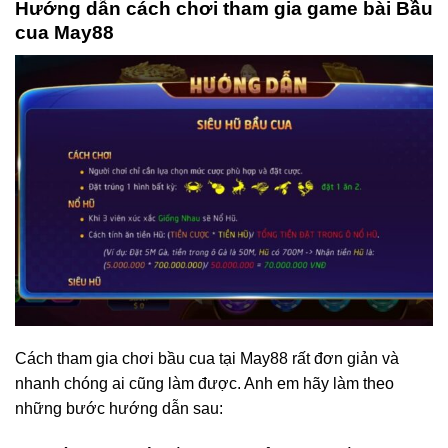
Hướng dẫn cách chơi tham gia game bài Bầu
cua May88
Cách tham gia chơi bầu cua tại May88 rất đơn giản và
nhanh chóng ai cũng làm được. Anh em hãy làm theo
những bước hướng dẫn sau: