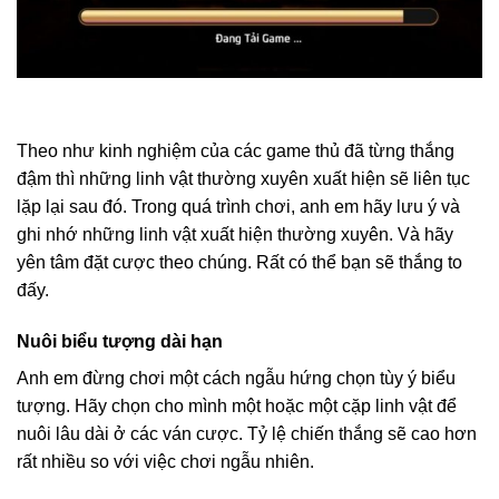
Theo như kinh nghiệm của các game thủ đã từng thắng
đậm thì những linh vật thường xuyên xuất hiện sẽ liên tục
lặp lại sau đó. Trong quá trình chơi, anh em hãy lưu ý và
ghi nhớ những linh vật xuất hiện thường xuyên. Và hãy
yên tâm đặt cược theo chúng. Rất có thể bạn sẽ thắng to
đấy.
Nuôi biểu tượng dài hạn
Anh em đừng chơi một cách ngẫu hứng chọn tùy ý biểu
tượng. Hãy chọn cho mình một hoặc một cặp linh vật để
nuôi lâu dài ở các ván cược. Tỷ lệ chiến thắng sẽ cao hơn
rất nhiều so với việc chơi ngẫu nhiên.