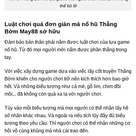
thể bỏ lỡ
Luật chơi quá đơn giản mà nổ hũ Thằng
Bờm May88 sở hữu
Đảm bảo bản thân phải nắm được luật chơi của tựa game
nổ hũ. Từ đó mọi người mới nắm được phần thắng trong
tay.
Với việc xây dựng game dựa vào việc lấy cốt truyện Thằng
Bờm khiến cho người chơi trở nên kích thích hơn bao giờ
hết. Và những biểu tượng như cá mè, gỗ lim, chim đồi
mồi,.. đã không còn quá xa lạ với người chơi.
Tùy vào mỗi biểu tượng mà mọi người có thể nhận lấy hệ
số nhân khác nhau. Và ngoài ra nếu tích lũy đầy đủ biểu
tượng theo yêu cầu. Thì người chơi có thể nhận những cơ
hội vô cùng khủng mà nhà cái trao đến.