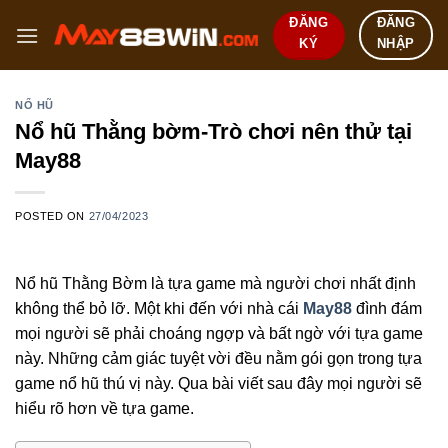
Bỏ
ĐĂNG
ĐĂNG
qua
KÝ
NHẬP
nội
dung
NỔ HŨ
Nổ hũ Thằng bờm-Trò chơi nên thử tại
May88
POSTED ON
27/04/2023
Nổ hũ Thằng Bờm là tựa game mà người chơi nhất định
không thể bỏ lỡ. Một khi đến với nhà cái
May88
đình đám
mọi người sẽ phải choáng ngợp và bất ngờ với tựa game
này. Những cảm giác tuyệt vời đều nằm gói gọn trong tựa
game nổ hũ thú vị này. Qua bài viết sau đây mọi người sẽ
hiểu rõ hơn về tựa game.