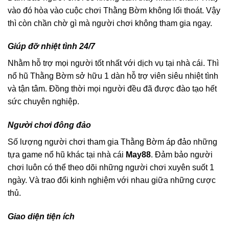
vào đó hòa vào cuộc chơi Thằng Bờm không lối thoát. Vậy
thì còn chần chờ gì mà người chơi không tham gia ngay.
Giúp đỡ nhiệt tình 24/7
Nhằm hỗ trợ mọi người tốt nhất với dịch vụ tại nhà cái. Thì
nổ hũ Thằng Bờm sở hữu 1 dàn hỗ trợ viên siêu nhiệt tình
và tận tâm. Đồng thời mọi người đều đã được đào tạo hết
sức chuyên nghiệp.
Người chơi đông đảo
Số lượng người chơi tham gia Thằng Bờm áp đảo những
tựa game nổ hũ khác tại nhà cái
May88
. Đảm bảo người
chơi luôn có thể theo dõi những người chơi xuyên suốt 1
ngày. Và trao đổi kinh nghiệm với nhau giữa những cược
thủ.
Giao diện tiện ích