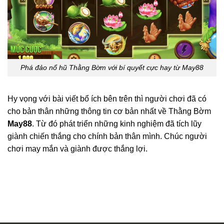
Phá đảo nổ hũ Thằng Bờm với bí quyết cực hay từ May88
Hy vọng với bài viết bổ ích bên trên thì người chơi đã có
cho bản thân những thông tin cơ bản nhất về Thằng Bờm
May88
. Từ đó phát triển những kinh nghiệm đã tích lũy
giành chiến thắng cho chính bản thân mình. Chúc người
chơi may mắn và giành được thắng lợi.