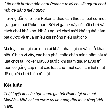
Cập nhật hướng dẫn chơi Poker cực kỳ chi tiết người chơi
mới dễ dàng hiểu được
Hướng dẫn chơi bài Poker là điều cần thiết tại bất cứ một
tựa game bài Poker nào. Bởi vì game này có luật chơi và
cách chơi khá khó. Nhiều người chơi mới không thể nắm
bắt được và thua nhiều khi không hiểu luật chơi.
Mà luật chơi tại các nhà cái khác nhau lại có vài chỗ khác
biệt. Chính vì vậy, các bạn phải chắc chắn mình nắm bắt rõ
luật chơi tại Poker May88 trước khi tham gia. May88 thì
luôn cố gắng cập nhật các luật chơi một cách chi tiết nhất
để người chơi hiểu rõ luật.
Kết luận
Thật tuyệt khi các bạn tham gia bài Poker tại nhà cái
May88 – Nhà cái cá cược uy tín hàng đầu thị trường Việt
Nam.