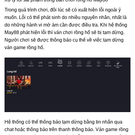
Trong quá trình chơi, đôi lúc sẽ có xuất hiện lỗi ngoài ý
muốn. Lỗi có thể phát sinh do nhiều nguyên nhân, nhất là
do những hành vi mờ ám cần được điều tra. Khi hệ thống
May88 phát hiện lỗi thì ván chơi rồng hổ sẽ bị tạm dừng.
Người chơi sẽ được thông báo cụ thể về việc tạm dừng
ván game rồng hổ.
Hệ thống có thể thông báo tạm dừng bằng tin nhắn qua
chat hoặc thông báo trên thanh thông báo. Ván game rồng