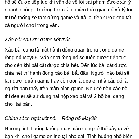
hổ sẽ được tiếp tục khi vấn đề về lỗi sai phạm được xử lý
nhanh chóng. Trường hợp cần nhiều thời gian để xử lý lỗi
thì hệ thống sẽ tạm dừng game và trả lại tiền cược cho tất
cả người chơi trong ván.
Xáo bài sau khi game kết thúc
Xáo bài cũng là một hành động quan trọng trong game
rồng hổ May88. Ván chơi rồng hổ sẽ luôn được tiếp tục
cho đến khi bài cắt được chia hết. Đến lúc bài cắt được
chia hết thì hành động xáo bài bắt đầu. Người xáo bài sẽ
là người quản game hay còn gọi là dealer nhà cái, đó là
người bạn thấy trên màn hình game. Nếu có bàn xáo bài
thì dealer sẽ sử dụng hai hộp xáo bài và 2 bộ bài đang
chơi tại bàn.
Chính sách ngắt kết nối – Rổng hổ May88
Những tình huống không may mắn cũng có thể xảy ra với
bạn khi chơi game online tại nhà cái. Tình huống phổ biến