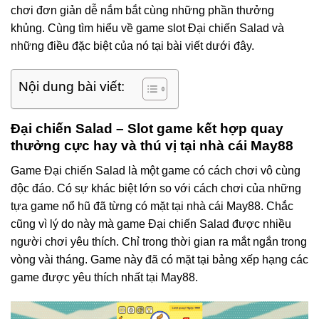
chơi đơn giản dễ nắm bắt cùng những phần thưởng
khủng. Cùng tìm hiểu về game slot Đại chiến Salad và
những điều đặc biệt của nó tại bài viết dưới đây.
Nội dung bài viết:
Đại chiến Salad – Slot game kết hợp quay
thưởng cực hay và thú vị tại nhà cái May88
Game Đại chiến Salad là một game có cách chơi vô cùng
độc đáo. Có sự khác biệt lớn so với cách chơi của những
tựa game nổ hũ đã từng có mặt tại nhà cái May88. Chắc
cũng vì lý do này mà game Đại chiến Salad được nhiều
người chơi yêu thích. Chỉ trong thời gian ra mắt ngắn trong
vòng vài tháng. Game này đã có mặt tại bảng xếp hạng các
game được yêu thích nhất tại May88.