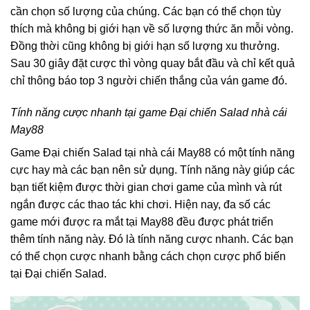
cần chọn số lượng của chúng. Các bạn có thể chọn tùy
thích mà không bị giới hạn về số lượng thức ăn mỗi vòng.
Đồng thời cũng không bị giới hạn số lượng xu thưởng.
Sau 30 giây đặt cược thì vòng quay bắt đầu và chỉ kết quả
chỉ thông báo top 3 người chiến thắng của ván game đó.
Tính năng cược nhanh tại game Đại chiến Salad nhà cái
May88
Game Đại chiến Salad tại nhà cái May88 có một tính năng
cực hay mà các bạn nên sử dụng. Tính năng này giúp các
bạn tiết kiệm được thời gian chơi game của mình và rút
ngắn được các thao tác khi chơi. Hiện nay, đa số các
game mới được ra mắt tại May88 đều được phát triển
thêm tính năng này. Đó là tính năng cược nhanh. Các bạn
có thể chọn cược nhanh bằng cách chọn cược phổ biến
tại Đại chiến Salad.