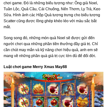
chơi game. Đó là những biểu tượng như: Ông già Noel,
Tuần Lộc, Quả Cầu, Cái Chuông, Nến Thơm, Ly Trà, Kẹo
Sữa. Hình ảnh các Hộp Quà tượng trưng cho biểu tượng
Scatter cũng được lồng ghép khéo léo với màu sắc bắt
mắt.
Song song đó, những món quà Noel sẽ được gửi đến
người chơi qua những phần tiền thưởng đầy giá trị. Chỉ
cần chút may mắn và kỹ năng chơi hiệu quả, anh em sẽ
mang về những phần quà giá trị cực lớn đủ để đổi đời.
Luật chơi game Merry Xmas May88