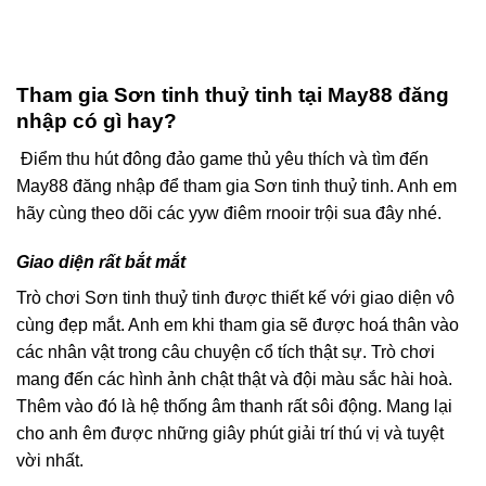
Tham gia Sơn tinh thuỷ tinh tại May88 đăng
nhập có gì hay?
Điểm thu hút đông đảo game thủ yêu thích và tìm đến
May88 đăng nhập để tham gia Sơn tinh thuỷ tinh. Anh em
hãy cùng theo dõi các yyw điêm rnooir trội sua đây nhé.
Giao diện rất bắt mắt
Trò chơi Sơn tinh thuỷ tinh được thiết kế với giao diện vô
cùng đẹp mắt. Anh em khi tham gia sẽ được hoá thân vào
các nhân vật trong câu chuyện cổ tích thật sự. Trò chơi
mang đến các hình ảnh chật thật và đội màu sắc hài hoà.
Thêm vào đó là hệ thống âm thanh rất sôi động. Mang lại
cho anh êm được những giây phút giải trí thú vị và tuyệt
vời nhất.