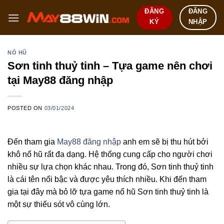
Bỏ
ĐĂNG
ĐĂNG
qua
KÝ
NHẬP
nội
dung
NỔ HŨ
Sơn tinh thuỷ tinh – Tựa game nên chơi
tại May88 đăng nhập
POSTED ON
03/01/2024
Đến tham gia
May88 đăng nhập
anh em sẽ bị thu hút bởi
khô nổ hũ rất đa dạng. Hệ thống cung cấp cho người chơi
nhiều sự lựa chọn khác nhau. Trong đó, Sơn tinh thuỷ tinh
là cái tên nổi bậc và được yêu thích nhiều. Khi đến tham
gia tại đây mà bỏ lỡ tựa game nổ hũ Sơn tinh thuỷ tinh là
một sự thiếu sót vô cùng lớn.