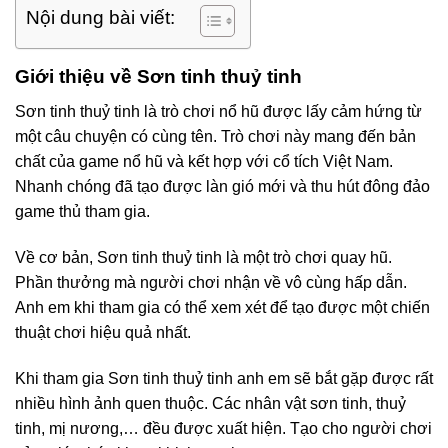
Nội dung bài viết:
Giới thiệu về Sơn tinh thuỷ tinh
Sơn tinh thuỷ tinh là trò chơi nổ hũ được lấy cảm hứng từ
một câu chuyện có cùng tên. Trò chơi này mang đến bản
chất của game nổ hũ và kết hợp với cổ tích Việt Nam.
Nhanh chóng đã tạo được làn gió mới và thu hút đông đảo
game thủ tham gia.
Về cơ bản, Sơn tinh thuỷ tinh là một trò chơi quay hũ.
Phần thưởng mà người chơi nhận về vô cùng hấp dẫn.
Anh em khi tham gia có thể xem xét để tạo được một chiến
thuật chơi hiệu quả nhất.
Khi tham gia Sơn tinh thuỷ tinh anh em sẽ bắt gặp được rất
nhiều hình ảnh quen thuộc. Các nhân vật sơn tinh, thuỷ
tinh, mị nương,… đều được xuất hiện. Tạo cho người chơi