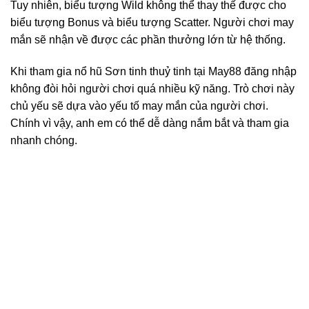
Tuy nhiên, biểu tượng Wild không thể thay thế được cho
biểu tượng Bonus và biểu tượng Scatter. Người chơi may
mắn sẽ nhận về được các phần thưởng lớn từ hệ thống.
Khi tham gia nổ hũ Sơn tinh thuỷ tinh tại May88 đăng nhập
không đòi hỏi người chơi quá nhiều kỹ năng. Trò chơi này
chủ yếu sẽ dựa vào yếu tố may mắn của người chơi.
Chính vì vậy, anh em có thể dễ dàng nắm bắt và tham gia
nhanh chóng.