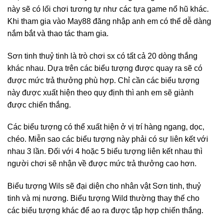
này sẽ có lối chơi tương tự như các tựa game nổ hũ khác.
Khi tham gia vào May88 đăng nhập anh em có thể dễ dàng
nắm bắt và thao tác tham gia.
Sơn tinh thuỷ tinh là trò chơi sx có tất cả 20 dòng thắng
khác nhau. Dựa trên các biểu tượng được quay ra sẽ có
được mức trả thưởng phù hợp. Chỉ cần các biểu tượng
này được xuất hiện theo quy định thì anh em sẽ giành
được chiến thắng.
Các biểu tượng có thể xuất hiện ở vị trí hàng ngang, dọc,
chéo. Miễn sao các biểu tượng này phải có sự liên kết với
nhau 3 lần. Đối với 4 hoặc 5 biểu tượng liên kết nhau thì
người chơi sẽ nhận về được mức trả thưởng cao hơn.
Biểu tượng Wils sẽ đại diện cho nhân vật Sơn tinh, thuỷ
tinh và mị nương. Biểu tượng Wild thường thay thế cho
các biểu tượng khác để ao ra được tập hợp chiến thắng.