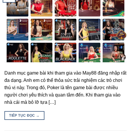
Danh mục game bài khi tham gia vào May88 đăng nhập rất
đa dạng. Anh em có thể thỏa sức trải nghiệm các trò chơi
thú vị này. Trong đó, Poker là tên game bài được nhiều
người chơi yêu thích và quan tâm đến. Khi tham gia vào
nhà cái mà bỏ lỡ tựa […]
TIẾP TỤC ĐỌC
→