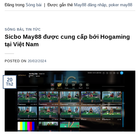
Đăng trong
Sòng bài
|
Được gắn thẻ
May88 đăng nhập
,
poker may88
SÒNG BÀI
,
TIN TỨC
Sicbo May88 được cung cấp bởi Hogaming
tại Việt Nam
POSTED ON
20/02/2024
20
Th2