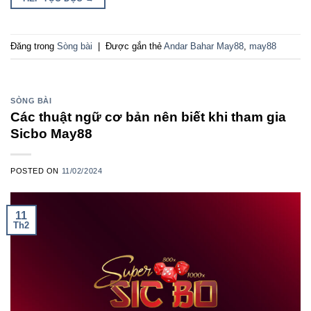
Đăng trong
Sòng bài
|
Được gắn thẻ
Andar Bahar May88
,
may88
SÒNG BÀI
Các thuật ngữ cơ bản nên biết khi tham gia
Sicbo May88
POSTED ON
11/02/2024
11
Th2