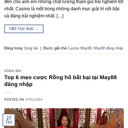
đến cho anh em những chất lượng tham gia trải nghiệm tốt
nhất. Casino là một trong những danh mục giải trí nổi bậc
và đáng trải nghiệm nhất. […]
TIẾP TỤC ĐỌC
→
Đăng trong
Sòng bài
|
Được gắn thẻ
Casino May88
,
May88 đăng nhập
SÒNG BÀI
Top 6 mẹo cược Rồng hổ bất bại tại May88
đăng nhập
POSTED ON
27/01/2024
27
Th1