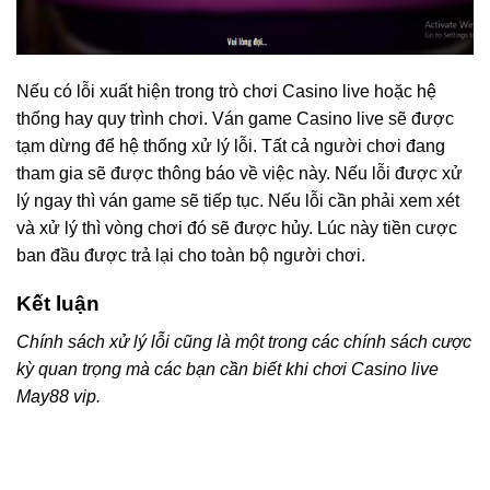
Nếu có lỗi xuất hiện trong trò chơi Casino live hoặc hệ
thống hay quy trình chơi. Ván game Casino live sẽ được
tạm dừng để hệ thống xử lý lỗi. Tất cả người chơi đang
tham gia sẽ được thông báo về việc này. Nếu lỗi được xử
lý ngay thì ván game sẽ tiếp tục. Nếu lỗi cần phải xem xét
và xử lý thì vòng chơi đó sẽ được hủy. Lúc này tiền cược
ban đầu được trả lại cho toàn bộ người chơi.
Kết luận
Chính sách xử lý lỗi cũng là một trong các chính sách cược
kỳ quan trọng mà các bạn cần biết khi chơi Casino live
May88 vip.