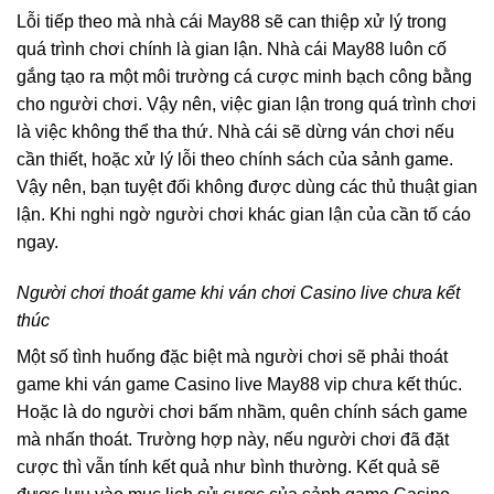
Lỗi tiếp theo mà nhà cái May88 sẽ can thiệp xử lý trong
quá trình chơi chính là gian lận. Nhà cái May88 luôn cố
gắng tạo ra một môi trường cá cược minh bạch công bằng
cho người chơi. Vậy nên, việc gian lận trong quá trình chơi
là việc không thể tha thứ. Nhà cái sẽ dừng ván chơi nếu
cần thiết, hoặc xử lý lỗi theo chính sách của sảnh game.
Vậy nên, bạn tuyệt đối không được dùng các thủ thuật gian
lận. Khi nghi ngờ người chơi khác gian lận của cần tố cáo
ngay.
Người chơi thoát game khi ván chơi Casino live chưa kết
thúc
Một số tình huống đặc biệt mà người chơi sẽ phải thoát
game khi ván game Casino live May88 vip chưa kết thúc.
Hoặc là do người chơi bấm nhầm, quên chính sách game
mà nhấn thoát. Trường hợp này, nếu người chơi đã đặt
cược thì vẫn tính kết quả như bình thường. Kết quả sẽ