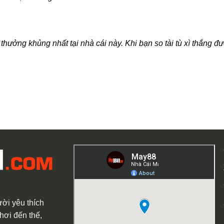
ưởng khủng nhất tại nhà cái này. Khi bạn so tài tù xì thắng 
ời yêu thích
hơi đến thế,