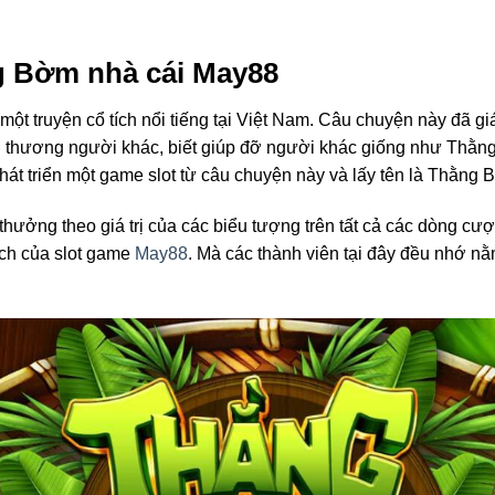
g Bờm nhà cái May88
một truyện cổ tích nổi tiếng tại Việt Nam. Câu chuyện này đã 
u thương người khác, biết giúp đỡ người khác giống như Thằn
át triển một game slot từ câu chuyện này và lấy tên là Thằng
hưởng theo giá trị của các biểu tượng trên tất cả các dòng cượ
dịch của slot game
May88
. Mà các thành viên tại đây đều nhớ nằ