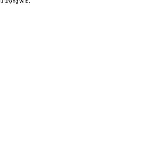
ểu tượng wild.