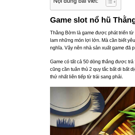
Nội dung bài viết:
Game slot nổ hũ Thằn
Thằng Bờm là game được phát triển từ 
lam những món lợi lớn. Mà cần biết yê
nghĩa. Vậy nên nhà sản xuất game đã ph
Game có tất cả 50 dòng thắng được trả t
cũng cần tuân thủ 2 quy tắc bất di bất 
thứ nhất liên tiếp từ trái sang phải.