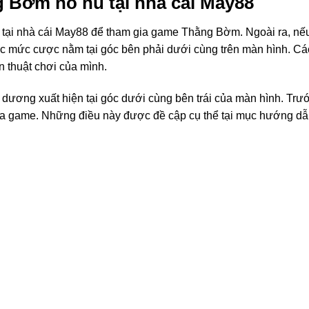
 Bờm nổ hũ tại nhà cái May88
n tại nhà cái May88 để tham gia game Thằng Bờm. Ngoài ra, nế
mục mức cược nằm tại góc bên phải dưới cùng trên màn hình. 
ến thuật chơi của mình.
ương xuất hiện tại góc dưới cùng bên trái của màn hình. Trước
g của game. Những điều này được đề cập cụ thể tại mục hướng 