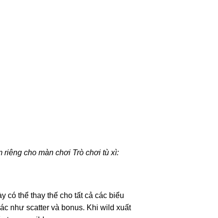
riêng cho màn chơi Trò chơi tù xì:
y có thể thay thế cho tất cả các biểu
c như scatter và bonus. Khi wild xuất