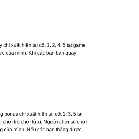
ỉ xuất hiện tại cột 1, 2, 4, 5 tại game
ợc của mình. Khi các bạn bạn quay
nus chỉ xuất hiện tại cột 1, 3, 5 tại
chơi trò chơi tù xì. Người chơi sẽ chơi
ởng của mình. Nếu các bạn thắng được