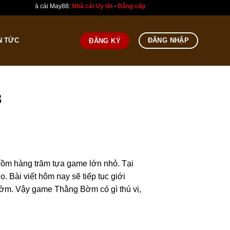
à cái May88:
Nhà cái Uy tín
-
Đẳng cấp
ĐĂNG NHẬP
N TỨC
ĐĂNG KÝ
8
ồm hàng trăm tựa game lớn nhỏ. Tại
 Bài viết hôm nay sẽ tiếp tục giới
g Bờm. Vậy game Thằng Bờm có gì thú vị,