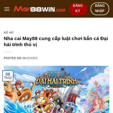
Bỏ
ĐĂNG
ĐĂNG
qua
KÝ
NHẬP
nội
dung
NỔ HŨ
Nha cai May88 cung cấp luật chơi bắn cá Đại
hải trình thú vị
POSTED ON
08/12/2023
08
Th12