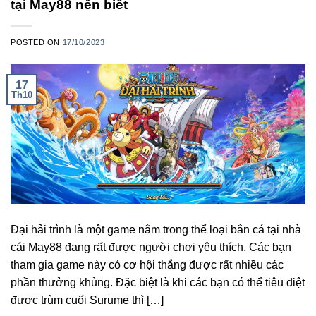
tại May88 nên biết
POSTED ON
17/10/2023
17
Th10
Đại hải trình là một game nằm trong thể loại bắn cá tại nhà
cái May88 đang rất được người chơi yêu thích. Các bạn
tham gia game này có cơ hội thắng được rất nhiều các
phần thưởng khủng. Đặc biệt là khi các bạn có thể tiêu diệt
được trùm cuối Surume thì […]