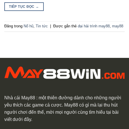
TIẾP TỤC ĐỌC
→
Đăng trong
Nổ hũ
,
Tin tức
|
Được gắn thẻ
đại hải trình may88
,
may88
Nhà cái May88
: một thiên đường dành cho những người
yêu thích các game cá cược. May88 có gì mà lại thu hút
người chơi đến thế, mời mọi người cùng tìm hiểu tại bài
viết dưới đây.