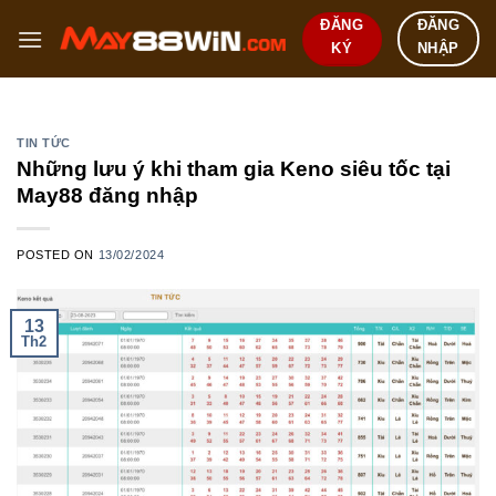
Bỏ
ĐĂNG
ĐĂNG
qua
KÝ
NHẬP
nội
dung
TIN TỨC
Những lưu ý khi tham gia Keno siêu tốc tại
May88 đăng nhập
POSTED ON
13/02/2024
13
Th2