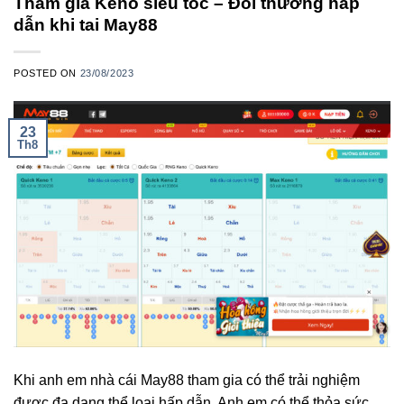
Tham gia Keno siêu tốc – Đổi thưởng hấp
dẫn khi tai May88
POSTED ON
23/08/2023
23
Th8
Khi anh em nhà cái May88 tham gia có thể trải nghiệm
được đa dạng thể loại hấp dẫn. Anh em có thể thỏa sức