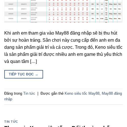
Khi anh em tham gia vào May88 đăng nhập sẽ bị thu hút
bởi sự hoàn tráng. Sân chơi này cung cấp đến anh em đa
dạng sản phẩm giải trí và cá cược. Trong đó, Keno siêu tốc
là sản phẩm giải trí được nhiều anh em game thủ yêu thích
và quan tâm […]
TIẾP TỤC ĐỌC
→
Đăng trong
Tin tức
|
Được gắn thẻ
Keno siêu tốc May88
,
May88 đăng
nhập
TIN TỨC