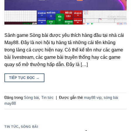
Sảnh game Sòng bài được yêu thích hàng đầu tại nhà cái
May88. Đây là nơi hội tụ hàng tá những cái tên khủng
trong làng cá cược hiện nay. Có thể kể tên như các game
bài livestream, các game bài truyền thống hay các game
quay số mở thưởng hấp dẫn. Đây là […]
TIẾP TỤC ĐỌC
→
Đăng trong
Sòng bài
,
Tin tức
|
Được gắn thẻ
may88 vip
,
sòng bài
may88
TIN TỨC
,
SÒNG BÀI