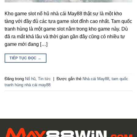
Kho game slot nổ hũ nhà cái May88 thật sự là một kho
tàng với đầy đủ các tựa game slot đỉnh cao nhất. Tam quốc
tranh hùng là một game slot nằm trong kho game này. Dù
đã ra mắt khá lâu và thời gian gần đây cũng có nhiều tự
game mới đang […]
TIẾP TỤC ĐỌC
→
Đăng trong
Nổ hũ
,
Tin tức
|
Được gắn thẻ
Nhà cái May88
,
tam quốc
tranh hùng nhà cái may88