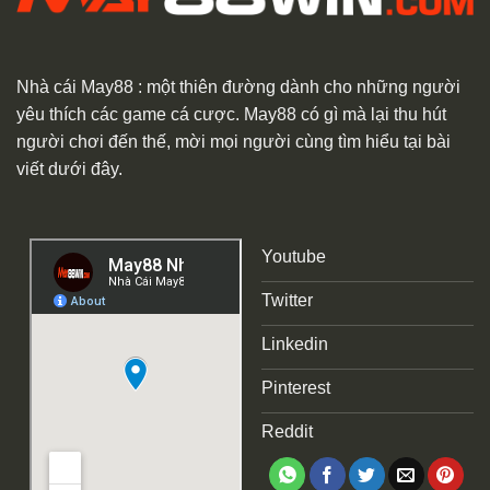
Nhà cái May88
: một thiên đường dành cho những người
yêu thích các game cá cược. May88 có gì mà lại thu hút
người chơi đến thế, mời mọi người cùng tìm hiểu tại bài
viết dưới đây.
Youtube
Twitter
Linkedin
Pinterest
Reddit