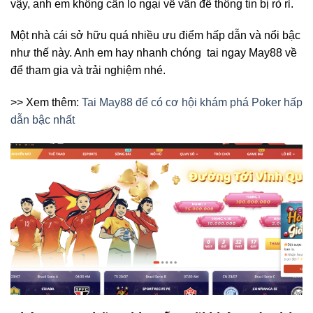
vậy, anh em không cần lo ngại về vấn đề thông tin bị rò rỉ.
Một nhà cái sở hữu quá nhiều ưu điểm hấp dẫn và nổi bậc
như thế này. Anh em hay nhanh chóng tai ngay May88 về
để tham gia và trải nghiệm nhé.
>> Xem thêm:
Tai May88 để có cơ hội khám phá Poker hấp
dẫn bậc nhất