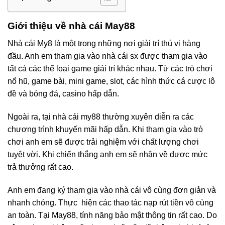
Giới thiệu về nhà cái May88
Nhà cái My8 là một trong những nơi giải trí thú vị hàng
đầu. Anh em tham gia vào nhà cái sx được tham gia vào
tất cả các thể loại game giải trí khác nhau. Từ các trò chơi
nổ hũ, game bài, mini game, slot, các hình thức cá cược lô
đề và bóng đá, casino hấp dẫn.
Ngoài ra, tại nhà cái my88 thường xuyên diễn ra các
chương trình khuyến mãi hấp dẫn. Khi tham gia vào trò
chơi anh em sẽ được trải nghiệm với chất lượng chơi
tuyệt vời. Khi chiến thắng anh em sẽ nhận về được mức
trả thưởng rất cao.
Anh em đang ký tham gia vào nhà cái vô cùng đơn giản và
nhanh chóng. Thực hiện các thao tác nạp rút tiền vô cùng
an toàn. Tại May88, tính năng bảo mật thông tin rất cao. Do