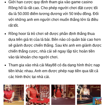
Giới hạn cược quy định tham gia vào game casino
Rồng hổ là rất cao. Cho phép người chơi đặt cược tối
đa là 50.000 điểm tương đương với 50 triệu đồng. Đối
với những anh em người chơi muốn thắng lớn là điều
rất tốt.
Rồng hoor là trò chơi sẽ được phân định thắng thua
dựa trên giá trị của lá bài. Bên nào có quân bài cao hơn
sẽ giành được chiến thắng. Sau khi anh em giành được
chiến thắng cược, nhà cái sẽ ngay lập tức hoàn tiền
vào tài khoản cho người chơi.
Tham gia vào nhà cái May88 có đa dạng hình thức nạp
tiền khác nhau. Anh em được phép nạp tiền qua tất cả
các hình thức tại nhà cái.