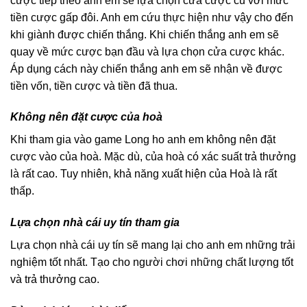
cược tiếp theo anh em sẽ lựa chọn cửa cược cũ với mức
tiền cược gấp đôi. Anh em cứu thực hiện như vậy cho đến
khi giành được chiến thắng. Khi chiến thắng anh em sẽ
quay về mức cược bạn đầu và lựa chọn cửa cược khác.
Áp dụng cách này chiến thắng anh em sẽ nhận về được
tiền vốn, tiền cược và tiền đã thua.
Không nên đặt cược của hoà
Khi tham gia vào game Long ho anh em không nên đặt
cược vào của hoà. Mặc dù, của hoà có xác suất trả thưởng
là rất cao. Tuy nhiên, khả năng xuất hiện của Hoà là rất
thấp.
Lựa chọn nhà cái uy tín tham gia
Lựa chọn nhà cái uy tín sẽ mang lại cho anh em những trải
nghiệm tốt nhất. Tạo cho người chơi những chất lượng tốt
và trả thưởng cao.