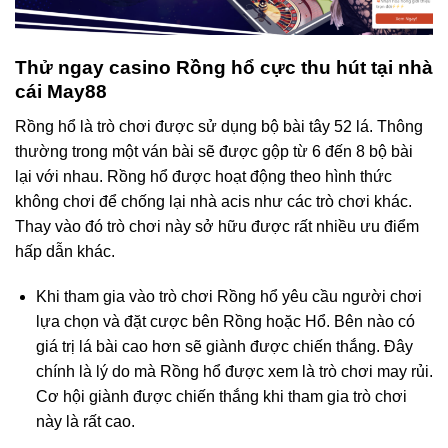
Thử ngay casino Rồng hổ cực thu hút tại nhà
cái May88
Rồng hổ là trò chơi được sử dụng bộ bài tây 52 lá. Thông
thường trong một ván bài sẽ được gộp từ 6 đến 8 bộ bài
lại với nhau. Rồng hổ được hoạt động theo hình thức
không chơi để chống lại nhà acis như các trò chơi khác.
Thay vào đó trò chơi này sở hữu được rất nhiều ưu điểm
hấp dẫn khác.
Khi tham gia vào trò chơi Rồng hổ yêu cầu người chơi
lựa chọn và đặt cược bên Rồng hoặc Hổ. Bên nào có
giá trị lá bài cao hơn sẽ giành được chiến thắng. Đây
chính là lý do mà Rồng hổ được xem là trò chơi may rủi.
Cơ hội giành được chiến thắng khi tham gia trò chơi
này là rất cao.