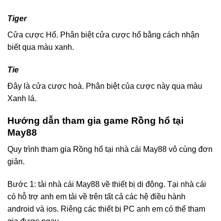
Tiger
Cửa cược Hổ. Phân biệt cửa cược hổ bằng cách nhận
biết qua màu xanh.
Tie
Đây là cửa cược hoà. Phân biệt của cược này qua màu
Xanh lá.
Hướng dẫn tham gia game Rồng hổ tại
May88
Quy trình tham gia Rồng hổ tại nhà cái May88 vô cùng đơn
giản.
Bước 1: tải nhà cái May88 về thiết bị di động. Tại nhà cái
có hỗ trợ anh em tải về trên tất cả các hệ điều hành
android và ios. Riêng các thiết bị PC anh em có thể tham