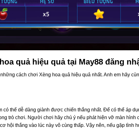
 hoa quả hiệu quả tại May88 đăng nh
 những cách chơi Xèng hoa quả hiệu quả nhất. Anh em hãy cùng
m có thể dễ dàng giành được chiến thắng nhất. Để có thể áp 
ong trò chơi. Người chơi hãy chú ý nếu phát hiện vỡ màn hình
 cơ hội thắng vào lúc này vô cùng thấp. Vậy nên, nếu gặp tình 