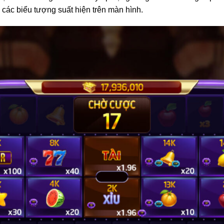
các biểu tượng suất hiện trên màn hình.