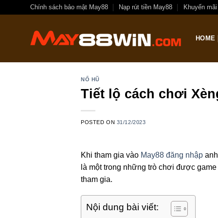
Bỏ
Chính sách bảo mật May88
Nạp rút tiền May88
Khuyến mãi 
qua
nội
HOME
dung
NỔ HŨ
Tiết lộ cách chơi Xè
POSTED ON
31/12/2023
Khi tham gia vào
May88 đăng nhập
anh 
là một trong những trò chơi được game
tham gia.
Nội dung bài viết: