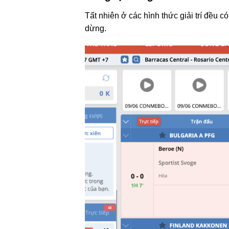
Tất nhiên ở các hình thức giải trí đều c
dừng.