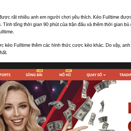
 được rất nhiều anh em người chơi yêu thích. Kèo Fulltime được
. Tính tổng thời gian 90 phút của trận đấu và thêm thời gian bù 
ulltime.
ợc kèo Fulltime thêm các hình thức cược kèo khác. Do vậy, anh
hất.