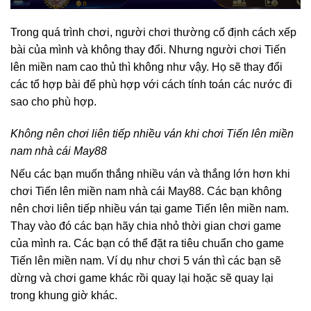
Trong quá trình chơi, người chơi thường cố định cách xếp
bài của mình và không thay đổi. Nhưng người chơi Tiến
lên miền nam cao thủ thì không như vậy. Họ sẽ thay đổi
các tổ hợp bài để phù hợp với cách tính toán các nước đi
sao cho phù hợp.
Không nên chơi liên tiếp nhiều ván khi chơi Tiến lên miền
nam nhà cái May88
Nếu các bạn muốn thắng nhiều ván và thắng lớn hơn khi
chơi Tiến lên miền nam nhà cái May88. Các bạn không
nên chơi liên tiếp nhiều ván tại game Tiến lên miền nam.
Thay vào đó các bạn hãy chia nhỏ thời gian chơi game
của mình ra. Các bạn có thể đặt ra tiêu chuẩn cho game
Tiến lên miền nam. Ví dụ như chơi 5 ván thì các bạn sẽ
dừng và chơi game khác rồi quay lại hoặc sẽ quay lại
trong khung giờ khác.