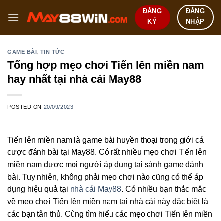
Bỏ
ĐĂNG
ĐĂNG
qua
KÝ
NHẬP
nội
dung
GAME BÀI
,
TIN TỨC
Tổng hợp mẹo chơi Tiến lên miền nam
hay nhất tại nhà cái May88
POSTED ON
20/09/2023
Tiến lên miền nam là game bài huyền thoại trong giới cá
cược đánh bài tại May88. Có rất nhiều mẹo chơi Tiến lên
miền nam được mọi người áp dụng tại sảnh game đánh
bài. Tuy nhiên, không phải mẹo chơi nào cũng có thể áp
dụng hiệu quả tại
nhà cái May88
. Có nhiều bạn thắc mắc
về mẹo chơi Tiến lên miền nam tại nhà cái này đặc biệt là
các bạn tân thủ. Cùng tìm hiểu các mẹo chơi Tiến lên miền