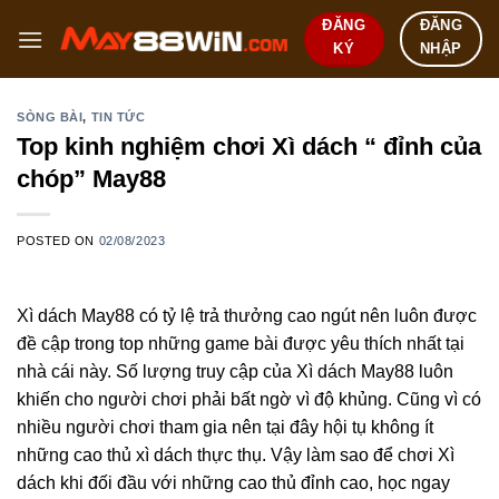
Bỏ
ĐĂNG
ĐĂNG
qua
KÝ
NHẬP
nội
dung
SÒNG BÀI
,
TIN TỨC
Top kinh nghiệm chơi Xì dách “ đỉnh của
chóp” May88
POSTED ON
02/08/2023
Xì dách May88 có tỷ lệ trả thưởng cao ngút nên luôn được
đề cập trong top những game bài được yêu thích nhất tại
nhà cái này. Số lượng truy cập của Xì dách May88 luôn
khiến cho người chơi phải bất ngờ vì độ khủng. Cũng vì có
nhiều người chơi tham gia nên tại đây hội tụ không ít
những cao thủ xì dách thực thụ. Vậy làm sao để chơi Xì
dách khi đối đầu với những cao thủ đỉnh cao, học ngay