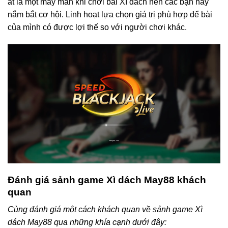
át là một may mắn khi chơi bài Xì dách nên các bạn hãy
nắm bắt cơ hội. Linh hoạt lựa chọn giá trị phù hợp để bài
của mình có được lợi thế so với người chơi khác.
Đánh giá sảnh game Xì dách May88 khách
quan
Cùng đánh giá một cách khách quan về sảnh game Xì
dách May88 qua những khía cạnh dưới đây: