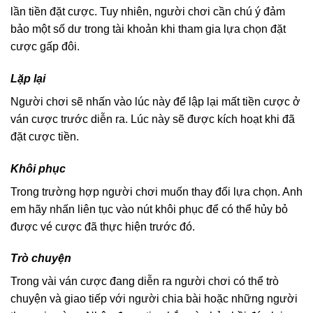
lần tiền đặt cược. Tuy nhiên, người chơi cần chú ý đảm
bảo một số dư trong tài khoản khi tham gia lựa chọn đặt
cược gấp đôi.
Lặp lại
Người chơi sẽ nhấn vào lúc này để lập lại mất tiền cược ở
ván cược trước diễn ra. Lúc này sẽ được kích hoạt khi đã
đặt cược tiền.
Khôi phục
Trong trường hợp người chơi muốn thay đổi lựa chọn. Anh
em hãy nhấn liên tục vào nút khôi phục để có thể hủy bỏ
được vé cược đã thực hiện trước đó.
Trò chuyện
Trong vài ván cược đang diễn ra người chơi có thể trò
chuyện và giao tiếp với người chia bài hoặc những người