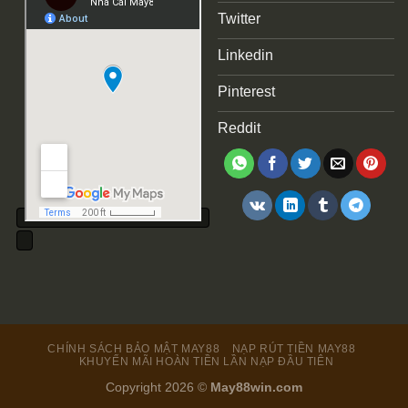
Twitter
Linkedin
Pinterest
Reddit
CHÍNH SÁCH BẢO MẬT MAY88
NẠP RÚT TIỀN MAY88
KHUYẾN MÃI HOÀN TIỀN LẦN NẠP ĐẦU TIÊN
Copyright 2026 ©
May88win.com