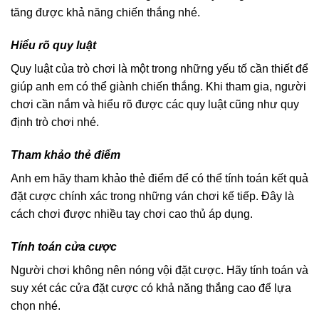
tăng được khả năng chiến thắng nhé.
Hiểu rõ quy luật
Quy luật của trò chơi là một trong những yếu tố cần thiết để
giúp anh em có thể giành chiến thắng. Khi tham gia, người
chơi cần nắm và hiểu rõ được các quy luật cũng như quy
định trò chơi nhé.
Tham khảo thẻ điểm
Anh em hãy tham khảo thẻ điểm để có thể tính toán kết quả
đặt cược chính xác trong những ván chơi kế tiếp. Đây là
cách chơi được nhiều tay chơi cao thủ áp dụng.
Tính toán cửa cược
Người chơi không nên nóng vội đặt cược. Hãy tính toán và
suy xét các cửa đặt cược có khả năng thắng cao để lựa
chọn nhé.