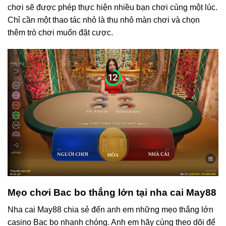
chơi sẽ được phép thực hiện nhiều bạn chơi cùng một lúc.
Chỉ cần một thao tác nhỏ là thu nhỏ màn chơi và chọn
thêm trò chơi muốn đặt cược.
Mẹo chơi Bac bo thắng lớn tại nha cai May88
Nha cai May88 chia sẻ đến anh em những mẹo thắng lớn
casino Bac bo nhanh chóng. Anh em hãy cùng theo dõi để