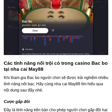
Các tính năng nổi trội có trong casino Bac bo
tại nha cai May88
Khi tham gia Bac bo người chơi sẽ được trải nghiệm nhiều
tính năng nổi bạc. Hãy cùng nha cai May88 tìm hiểu qua
nội dung sau đây nhé.
Cược gấp đôi
Đây là tính năng trên bàn cho phép người chơi gấp đôi hai