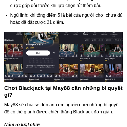
cược gấp đôi trước khi lựa chọn rút thêm bài.
Ngũ linh: khi tổng điểm 5 lá bài của người chơi chưa đủ
hoặc đã đặt cược 21 điểm.
Chơi Blackjack tại May88 cần những bí quyết
gì?
May88 sẽ chia sẻ đến anh em người chơi những bí quyết
để có thể giành được chiến thắng Blackjack đơn giản.
Nắm rõ luật chơi