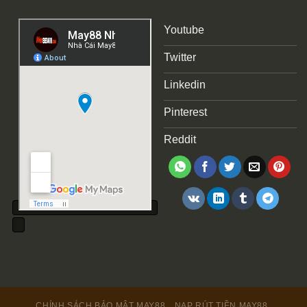
Youtube
Twitter
Linkedin
Pinterest
Reddit
CHÍNH SÁCH BẢO MẬT MAY88
NẠP RÚT TIỀN MAY88