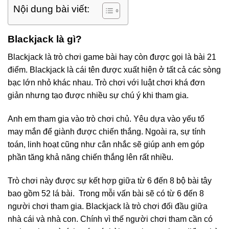
Nội dung bài viết:
Blackjack là gì?
Blackjack là trò chơi game bài hay còn được gọi là bài 21
điểm. Blackjack là cái tên được xuất hiện ở tất cả các sòng
bạc lớn nhỏ khác nhau. Trò chơi với luật chơi khá đơn
giản nhưng tạo được nhiều sự chú ý khi tham gia.
Anh em tham gia vào trò chơi chủ. Yêu dựa vào yếu tố
may mắn để giành được chiến thắng. Ngoài ra, sự tính
toán, linh hoạt cũng như cân nhắc sẽ giúp anh em góp
phần tăng khả năng chiến thắng lên rất nhiều.
Trò chơi này được sự kết hợp giữa từ 6 đến 8 bộ bài tây
bao gồm 52 lá bài. Trong mỗi vấn bài sẽ có từ 6 đến 8
người chơi tham gia. Blackjack là trò chơi đối đầu giữa
nhà cái và nhà con. Chính vì thế người chơi tham cần có