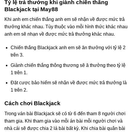
Tỷ lệ trả thưởng khi giành chiến thắng
Blackjack tại May88
Khi anh em chiến thắng anh em sẽ nhận về được mức trả
thưởng khác nhau. Tùy thuộc vào mỗi hình thức khác nhau
anh em sẽ nhạn về được mức trả thưởng khác nhau.
Chiến thắng Blackjack anh em sẽ ăn thưởng với tỷ lệ 2
trên 3.
Giành chiến thắng thông thương sẽ ă thưởng theo tỷ lệ
1 trên 1.
Đặt cược bảo hiểm sẽ nhận về được mức trả thưởng là
1 trên 2.
Cách chơi Blackjack
Trong ván bài Blackjack sẽ có từ 6 đến tham 8 người chơi
tham gia. Khi tham gia vào mỗi án bài mỗi người chơi và
nhà cái sẽ được chia 2 lá bài bất kỳ. Khi chia bài quân bài