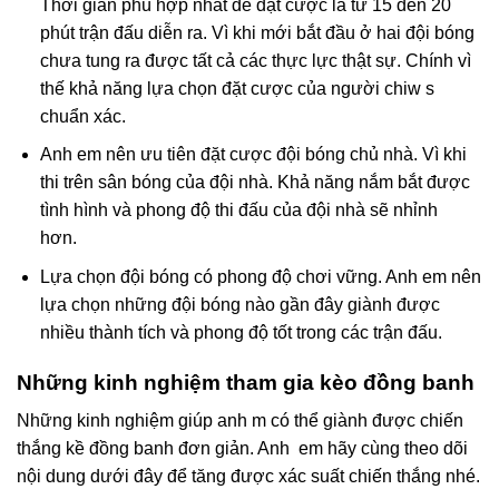
Thời gian phù hợp nhất để đặt cược là từ 15 đến 20
phút trận đấu diễn ra. Vì khi mới bắt đầu ở hai đội bóng
chưa tung ra được tất cả các thực lực thật sự. Chính vì
thế khả năng lựa chọn đặt cược của người chiw s
chuẩn xác.
Anh em nên ưu tiên đặt cược đội bóng chủ nhà. Vì khi
thi trên sân bóng của đội nhà. Khả năng nắm bắt được
tình hình và phong độ thi đấu của đội nhà sẽ nhỉnh
hơn.
Lựa chọn đội bóng có phong độ chơi vững. Anh em nên
lựa chọn những đội bóng nào gần đây giành được
nhiều thành tích và phong độ tốt trong các trận đấu.
Những kinh nghiệm tham gia kèo đồng banh
Những kinh nghiệm giúp anh m có thể giành được chiến
thắng kề đồng banh đơn giản. Anh em hãy cùng theo dõi
nội dung dưới đây để tăng được xác suất chiến thắng nhé.