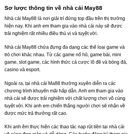
Sơ lược thông tin về nhà cái May88
Nhà cái May88 là nơi giải trí đứng top đầu trên thị trường
hiện nay. Khi anh em tham gia vào nhà cái này sẽ được
trải nghiệm rất nhiều điều thú vị và tuyệt vời.
Nhà cái May88 chứa đựng đa dạng các thể loại game và
trò chơi khác nhau. Từ các game nổ hũ, game bài, mini
game, slot game, các hình thức cá cược lô đề và bóng đá,
casino và esport.
Ngoài ra, tại nhà cái Ma88 thường xuyên diễn ra các
chương trình khuyến mãi hấp dẫn. Anh em tham gia vào
nhà cái sẽ được trải nghiệm với chất lượng chơi vô cùng
tuyệt vời. Khi anh em chiến thắng người chơi sẽ nhận về
được mức trả thưởng rất cao.
Khi anh êm thực hiện các thao tác nạp rút tiền tại nhà cái