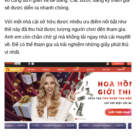
vô cùng đơn giản và dễ dàng. Các bước đăng ký tham gia
sẽ được diễn ra nhanh chóng.
Với một nhà cái sở hữu được nhiều ưu điểm nổi bật như
thế này đã thu hút được lượng người chơi đến tham gia.
Anh em còn chần chờ gì mà không tải ngay nhà cái may88
về. Để có thể tham gia và trải nghiệm những giây phút thú
vị nhất.