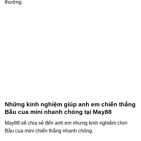
thưởng.
Những kinh nghiệm giúp anh em chiến thắng
Bầu cua mini nhanh chóng tại May88
May88 sẽ chia sẻ đến anh em nhưng kinh nghiệm chơi
Bầu cua mini chiến thắng nhanh chóng.