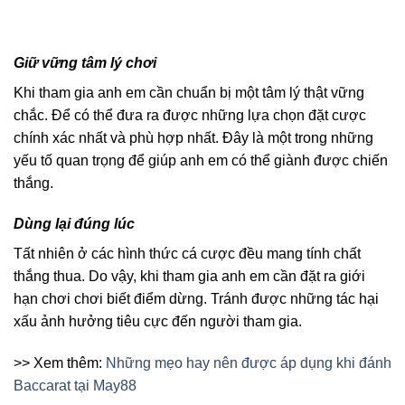
Giữ vững tâm lý chơi
Khi tham gia anh em cần chuẩn bị một tâm lý thật vững
chắc. Để có thể đưa ra được những lựa chọn đặt cược
chính xác nhất và phù hợp nhất. Đây là một trong những
yếu tố quan trọng để giúp anh em có thể giành được chiến
thắng.
Dùng lại đúng lúc
Tất nhiên ở các hình thức cá cược đều mang tính chất
thắng thua. Do vậy, khi tham gia anh em cần đặt ra giới
hạn chơi chơi biết điểm dừng. Tránh được những tác hại
xấu ảnh hưởng tiêu cực đến người tham gia.
>> Xem thêm:
Những mẹo hay nên được áp dụng khi đánh
Baccarat tại May88