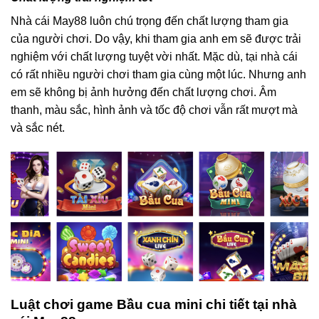
Nhà cái May88 luôn chú trọng đến chất lượng tham gia
của người chơi. Do vậy, khi tham gia anh em sẽ được trải
nghiệm với chất lượng tuyệt vời nhất. Mặc dù, tại nhà cái
có rất nhiều người chơi tham gia cùng một lúc. Nhưng anh
em sẽ không bị ảnh hưởng đến chất lượng chơi. Âm
thanh, màu sắc, hình ảnh và tốc độ chơi vẫn rất mượt mà
và sắc nét.
Luật chơi game Bầu cua mini chi tiết tại nhà