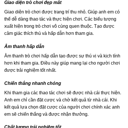
Giao diện trò chơi đẹp mắt
Giao diện trò chơi được trang trí thu nhỏ. Giúp anh em có
thể dễ dàng thao tác và thực hiện chơi. Các biểu tượng
xuất hiện trong trò chơi vô cùng quen thuộc. Tạo được
cảm giác thích thú và hấp dẫn hơn tham gia.
Âm thanh hấp dẫn
Âm thanh trò chơi hấp dẫn tạo được sự thú vị và kịch tính
hơn khi tham gia. Điều này giúp mang lại cho người chơi
được trải nghiệm tốt nhất.
Chiến thắng nhanh chóng
Khi tham gia các thao tác chơi sẽ được nhà cái thực hiện.
Anh em chỉ cần đặt cược và chờ kết quả từ nhà cái. Khi
kết quả lựa chọn đặt cược của người chơi chính xác anh
em sẽ chiến thắng và được nhận thưởng.
Chất lượng trải nghiệm tốt