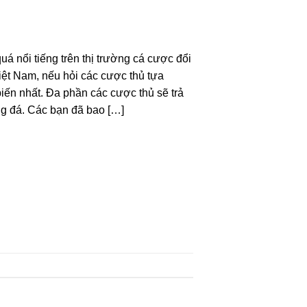
á nổi tiếng trên thị trường cá cược đổi
iệt Nam, nếu hỏi các cược thủ tựa
ến nhất. Đa phần các cược thủ sẽ trả
ng đá. Các bạn đã bao […]