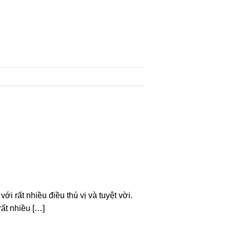
i rất nhiều điều thú vị và tuyệt vời.
ất nhiều […]