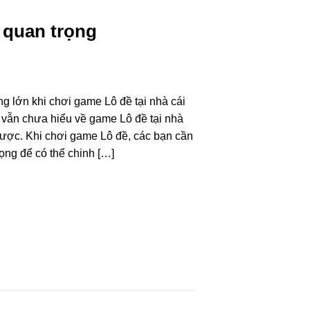
ì quan trọng
g lớn khi chơi game Lô đề tại nhà cái
 vẫn chưa hiểu về game Lô đề tại nhà
được. Khi chơi game Lô đề, các bạn cần
rọng để có thể chinh […]