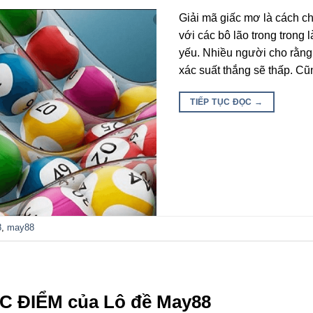
Giải mã giấc mơ là cách chơ
với các bô lão trong trong
yếu. Nhiều người cho rằng
xác suất thắng sẽ thấp. Cũ
TIẾP TỤC ĐỌC
→
8
,
may88
C ĐIỂM của Lô đề May88