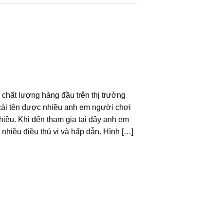
í chất lượng hàng đầu trên thị trường
cái tên được nhiều anh em người chơi
nhiều. Khi đến tham gia tại đây anh em
 nhiều điều thú vị và hấp dẫn. Hình […]