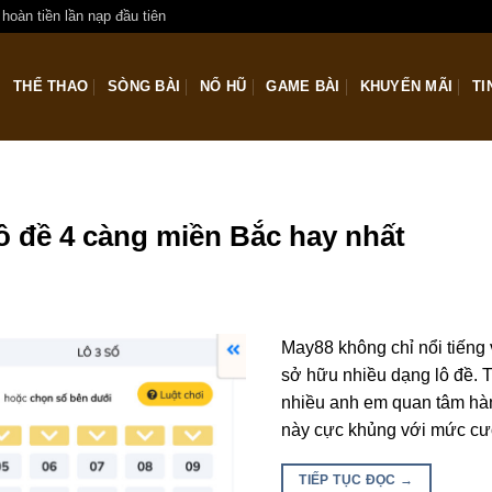
Link chính thức Nhà cái Ma
hoàn tiền lần nạp đầu tiên
THỂ THAO
SÒNG BÀI
NỔ HŨ
GAME BÀI
KHUYẾN MÃI
TI
ô đề 4 càng miền Bắc hay nhất
May88 không chỉ nổi tiếng 
sở hữu nhiều dạng lô đề. 
nhiều anh em quan tâm hàn
này cực khủng với mức cượ
TIẾP TỤC ĐỌC
→