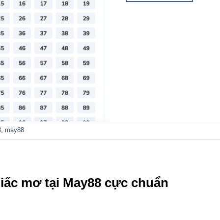
8
,
may88
 giấc mơ tại May88 cực chuẩn