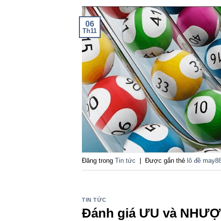
06
Th11
Đăng trong
Tin tức
|
Được gắn thẻ
lô đề may8
TIN TỨC
Đánh giá ƯU và NHƯỢ