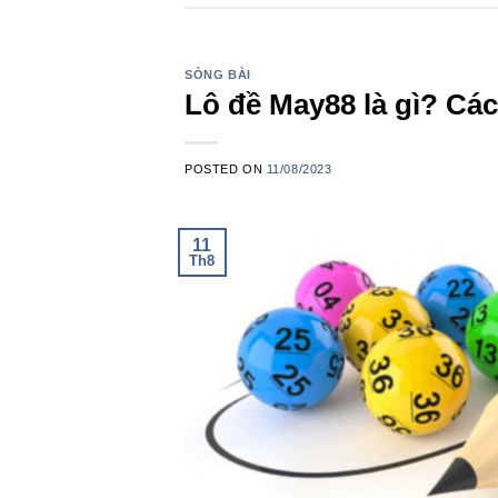
SÒNG BÀI
Lô đề May88 là gì? Các
POSTED ON
11/08/2023
11
Th8