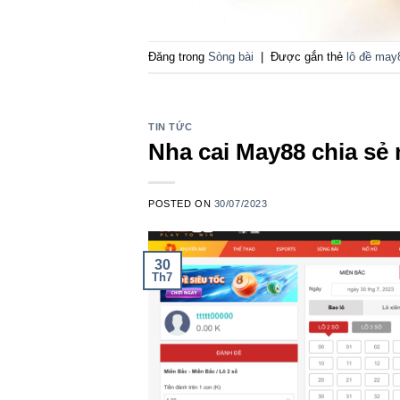
Đăng trong
Sòng bài
|
Được gắn thẻ
lô đề may
TIN TỨC
Nha cai May88 chia sẻ 
POSTED ON
30/07/2023
30
Th7