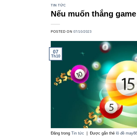
TIN TỨC
Nếu muốn thắng game L
POSTED ON
07/10/2023
07
Th10
Đăng trong
Tin tức
|
Được gắn thẻ
lô đề may8