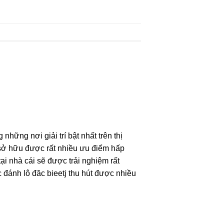
những nơi giải trí bật nhất trên thị
sở hữu được rất nhiều ưu điểm hấp
ại nhà cái sẽ được trải nghiệm rất
c đánh lô đăc bieetj thu hút được nhiều