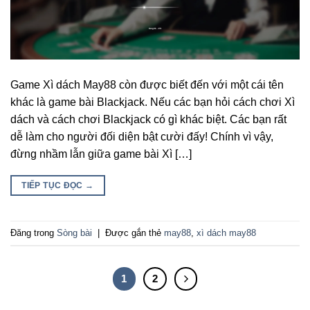
Game Xì dách May88 còn được biết đến với một cái tên
khác là game bài Blackjack. Nếu các bạn hỏi cách chơi Xì
dách và cách chơi Blackjack có gì khác biệt. Các bạn rất
dễ làm cho người đối diện bật cười đấy! Chính vì vậy,
đừng nhầm lẫn giữa game bài Xì […]
TIẾP TỤC ĐỌC
→
Đăng trong
Sòng bài
|
Được gắn thẻ
may88
,
xì dách may88
1
2