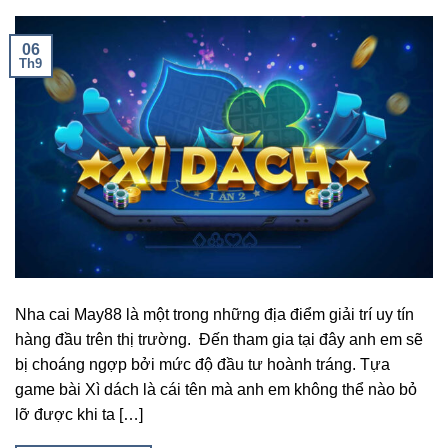
06
Th9
Nha cai May88 là một trong những địa điểm giải trí uy tín
hàng đầu trên thị trường. Đến tham gia tại đây anh em sẽ
bị choáng ngợp bởi mức độ đầu tư hoành tráng. Tựa
game bài Xì dách là cái tên mà anh em không thể nào bỏ
lỡ được khi ta […]