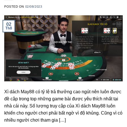
POSTED ON
02/08/2023
02
Th8
Xì dách May88 có tỷ lệ trả thưởng cao ngút nên luôn được
đề cập trong top những game bài được yêu thích nhất tại
nhà cái này. Số lượng truy cập của Xì dách May88 luôn
khiến cho người chơi phải bất ngờ vì độ khủng. Cũng vì có
nhiều người chơi tham gia […]