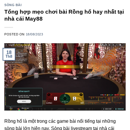
SÒNG BÀI
Tổng hợp mẹo chơi bài Rồng hổ hay nhất tại
nhà cái May88
POSTED ON
18/08/2023
18
Th8
Rồng hổ là một trong các game bài nổi tiếng tại những
sòng bài lớn hiện nay. Sòng bài livestream tại nhà cái