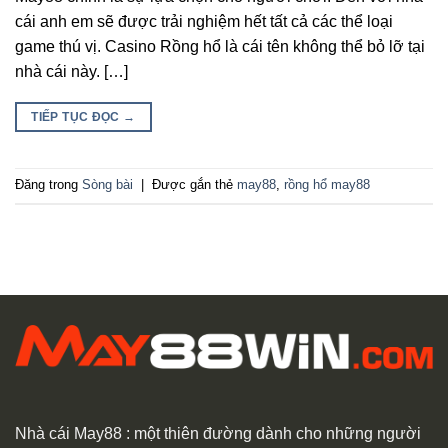
cái anh em sẽ được trải nghiệm hết tất cả các thể loại
game thú vị. Casino Rồng hổ là cái tên không thể bỏ lỡ tại
nhà cái này. […]
TIẾP TỤC ĐỌC
→
Đăng trong
Sòng bài
|
Được gắn thẻ
may88
,
rồng hổ may88
Nhà cái May88
: một thiên đường dành cho những người