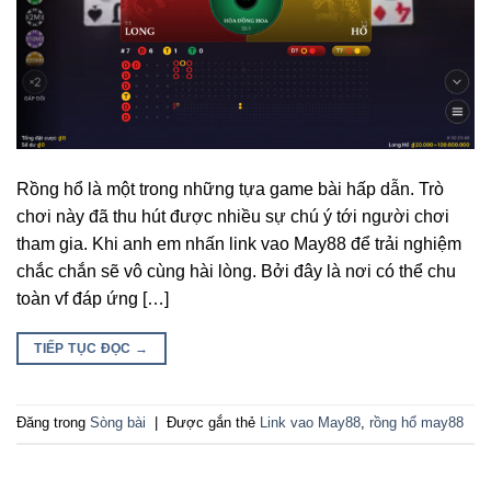
Rồng hổ là một trong những tựa game bài hấp dẫn. Trò
chơi này đã thu hút được nhiều sự chú ý tới người chơi
tham gia. Khi anh em nhấn link vao May88 để trải nghiệm
chắc chắn sẽ vô cùng hài lòng. Bởi đây là nơi có thể chu
toàn vf đáp ứng […]
TIẾP TỤC ĐỌC
→
Đăng trong
Sòng bài
|
Được gắn thẻ
Link vao May88
,
rồng hổ may88